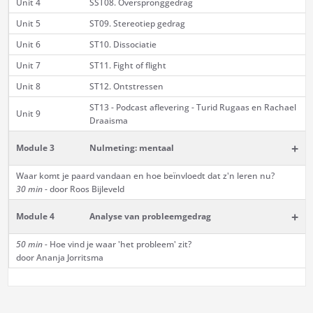
Unit 4
SST08. Overspronggedrag
Unit 5
ST09. Stereotiep gedrag
Unit 6
ST10. Dissociatie
Unit 7
ST11. Fight of flight
Unit 8
ST12. Ontstressen
ST13 - Podcast aflevering - Turid Rugaas en Rachael
Unit 9
Draaisma
+
Module 3
Nulmeting: mentaal
Waar komt je paard vandaan en hoe beïnvloedt dat z'n leren nu?
30 min
- door Roos Bijleveld
+
Module 4
Analyse van probleemgedrag
50 min -
Hoe vind je waar 'het probleem' zit?
door Ananja Jorritsma