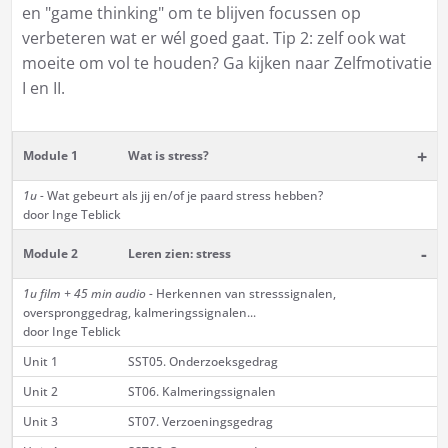
en "game thinking" om te blijven focussen op
verbeteren wat er wél goed gaat. Tip 2: zelf ook wat
moeite om vol te houden? Ga kijken naar Zelfmotivatie
I en II.
+
Module 1
Wat is stress?
1u -
Wat gebeurt als jij en/of je paard stress hebben?
door Inge Teblick
-
Module 2
Leren zien: stress
1u film + 45 min audio -
Herkennen van stresssignalen,
overspronggedrag, kalmeringssignalen...
door Inge Teblick
Unit 1
SST05. Onderzoeksgedrag
Unit 2
ST06. Kalmeringssignalen
Unit 3
ST07. Verzoeningsgedrag