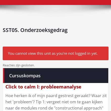
SST05. Onderzoeksgedrag
You cannot view this unit as you're not logged in yet.
Reacties zijn gesloten.
Bericht
Cursuskompas
navigatie
Click to calm I: probleemanalyse
Hoe herken ik of mijn paard gestrest geraakt? Waar zit
het 'probleem'? Tip 1: vergeet niet om te gaan kijken
naar de modules rond de "constructional approach"