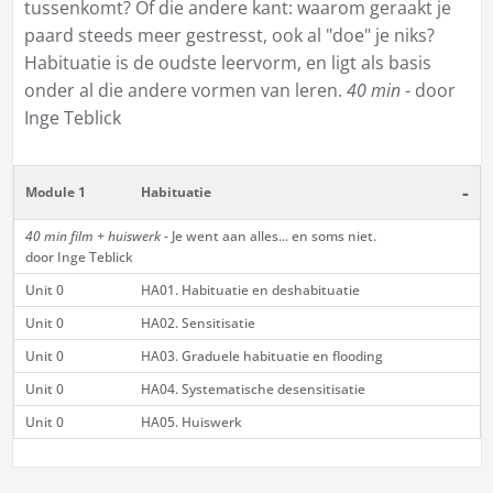
tussenkomt? Of die andere kant: waarom geraakt je
paard steeds meer gestresst, ook al "doe" je niks?
Habituatie is de oudste leervorm, en ligt als basis
onder al die andere vormen van leren.
40 min
- door
Inge Teblick
-
Module 1
Habituatie
40 min film + huiswerk
- Je went aan alles... en soms niet.
door Inge Teblick
Unit 0
HA01. Habituatie en deshabituatie
Unit 0
HA02. Sensitisatie
Unit 0
HA03. Graduele habituatie en flooding
Unit 0
HA04. Systematische desensitisatie
Unit 0
HA05. Huiswerk