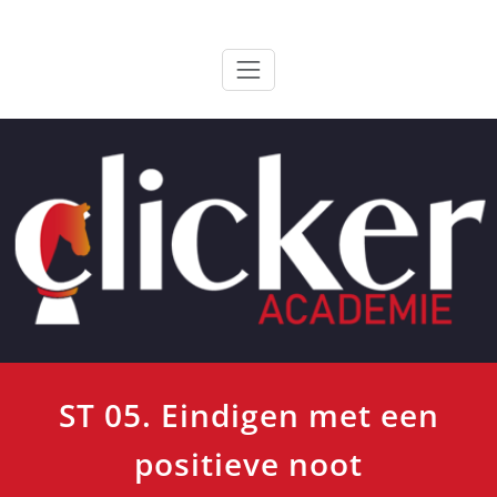
Ga
ClickerAcademie
De meest paardvriendelijke opleiding van de lage landen
naar
de
inhoud
ST 05. Eindigen met een
positieve noot