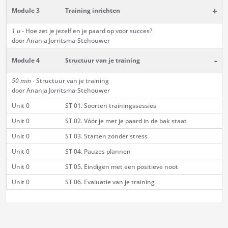
+
Module 3
Training inrichten
1 u -
Hoe zet je jezelf en je paard op voor succes?
door Ananja Jorritsma-Stehouwer
-
Module 4
Structuur van je training
50 min -
Structuur van je training
door Ananja Jorritsma-Stehouwer
Unit 0
ST 01. Soorten trainingssessies
Unit 0
ST 02. Vóór je met je paard in de bak staat
Unit 0
ST 03. Starten zonder stress
Unit 0
ST 04. Pauzes plannen
Unit 0
ST 05. Eindigen met een positieve noot
Unit 0
ST 06. Evaluatie van je training