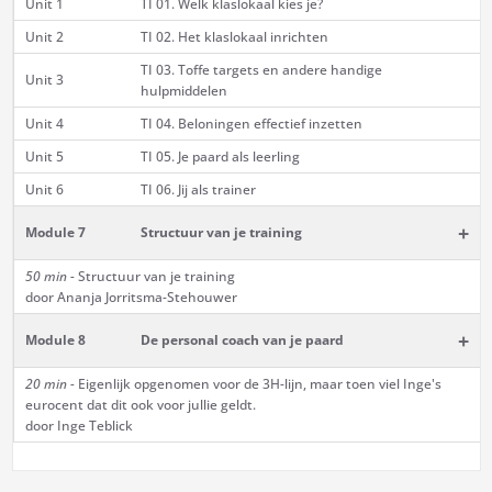
Unit 1
TI 01. Welk klaslokaal kies je?
Unit 2
TI 02. Het klaslokaal inrichten
TI 03. Toffe targets en andere handige
Unit 3
hulpmiddelen
Unit 4
TI 04. Beloningen effectief inzetten
Unit 5
TI 05. Je paard als leerling
Unit 6
TI 06. Jij als trainer
+
Module 7
Structuur van je training
50 min -
Structuur van je training
door Ananja Jorritsma-Stehouwer
+
Module 8
De personal coach van je paard
20 min -
Eigenlijk opgenomen voor de 3H-lijn, maar toen viel Inge's
eurocent dat dit ook voor jullie geldt.
door Inge Teblick