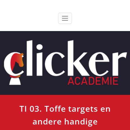
Ga
ClickerAcademie
De meest paardvriendelijke opleiding van de lage landen
naar
de
inhoud
TI 03. Toffe targets en
andere handige