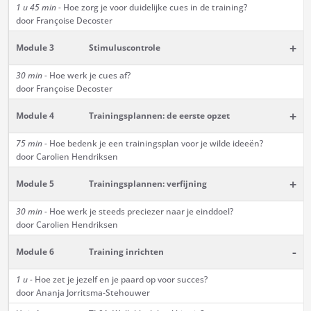
1 u 45 min -
Hoe zorg je voor duidelijke cues in de training?
door Françoise Decoster
+
Module 3
Stimuluscontrole
30 min -
Hoe werk je cues af?
door Françoise Decoster
+
Module 4
Trainingsplannen: de eerste opzet
75 min -
Hoe bedenk je een trainingsplan voor je wilde ideeën?
door Carolien Hendriksen
+
Module 5
Trainingsplannen: verfijning
30 min -
Hoe werk je steeds preciezer naar je einddoel?
door Carolien Hendriksen
-
Module 6
Training inrichten
1 u -
Hoe zet je jezelf en je paard op voor succes?
door Ananja Jorritsma-Stehouwer