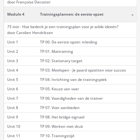
door Françoise Decoster
-
Module 4
Trainingsplannen: de eerste opzet
75 min -
Hoe bedenk je een trainingsplan voor je wilde ideeën?
door Carolien Hendriksen
Unit 1
TP 00. De eerste opzet: inleiding
Unit 2
TP 01. Mattraining
Unit 3
TP 02. Stationary target
Unit 4
TP 03. Meelopen - Je paard opzetten voor succes
Unit 5
TP 04. Inrichting van de trainingsplek
Unit 6
TP 05. Keuze van voer
Unit 7
TP 06. Vaardigheden van de trainer
Unit 8
TP 07. Voer aanbieden
Unit 9
TP 08. Het bridge-signaal
Unit 10
TP 09. Werken met druk
Unit 11
TP 10. Trainingstijd