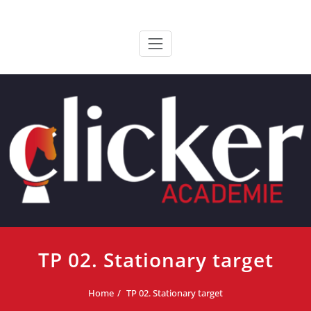
Ga
ClickerAcademie
De meest paardvriendelijke opleiding van de lage landen
naar
de
inhoud
TP 02. Stationary target
Home
TP 02. Stationary target