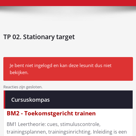
TP 02. Stationary target
Je bent niet ingelogd en kan deze lesunit dus niet
bekijken.
Reacties zijn gesloten.
Bericht
Cursuskompas
navigatie
BM2 - Toekomstgericht trainen
BM1 Leertheorie: cues, stimuluscontrole,
trainingsplannen, trainingsinrichting. Inleiding is een