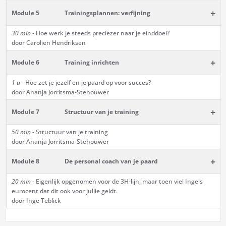
+
Module 5
Trainingsplannen: verfijning
30 min -
Hoe werk je steeds preciezer naar je einddoel?
door Carolien Hendriksen
+
Module 6
Training inrichten
1 u -
Hoe zet je jezelf en je paard op voor succes?
door Ananja Jorritsma-Stehouwer
+
Module 7
Structuur van je training
50 min -
Structuur van je training
door Ananja Jorritsma-Stehouwer
+
Module 8
De personal coach van je paard
20 min -
Eigenlijk opgenomen voor de 3H-lijn, maar toen viel Inge's
eurocent dat dit ook voor jullie geldt.
door Inge Teblick