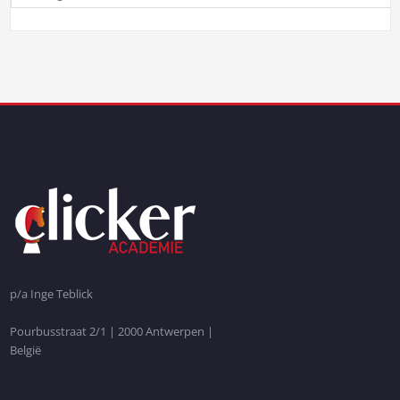
p/a Inge Teblick
Pourbusstraat 2/1 | 2000 Antwerpen |
België