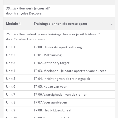
30 min -
Hoe werk je cues af?
door Françoise Decoster
-
Module 4
Trainingsplannen: de eerste opzet
75 min -
Hoe bedenk je een trainingsplan voor je wilde ideeën?
door Carolien Hendriksen
Unit 1
TP 00. De eerste opzet: inleiding
Unit 2
TP 01. Mattraining
Unit 3
TP 02. Stationary target
Unit 4
TP 03. Meelopen - Je paard opzetten voor succes
Unit 5
TP 04. Inrichting van de trainingsplek
Unit 6
TP 05. Keuze van voer
Unit 7
TP 06. Vaardigheden van de trainer
Unit 8
TP 07. Voer aanbieden
Unit 9
TP 08. Het bridge-signaal