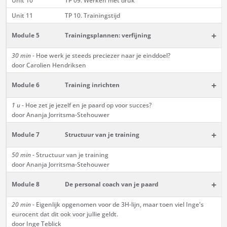
Unit 10
TP 09. Werken met druk
Unit 11
TP 10. Trainingstijd
+
Module 5
Trainingsplannen: verfijning
30 min -
Hoe werk je steeds preciezer naar je einddoel?
door Carolien Hendriksen
+
Module 6
Training inrichten
1 u -
Hoe zet je jezelf en je paard op voor succes?
door Ananja Jorritsma-Stehouwer
+
Module 7
Structuur van je training
50 min -
Structuur van je training
door Ananja Jorritsma-Stehouwer
+
Module 8
De personal coach van je paard
20 min -
Eigenlijk opgenomen voor de 3H-lijn, maar toen viel Inge's
eurocent dat dit ook voor jullie geldt.
door Inge Teblick