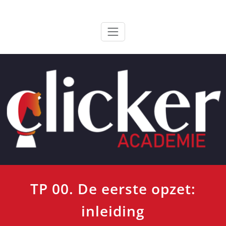
Ga
ClickerAcademie
De meest paardvriendelijke opleiding van de lage landen
naar
de
inhoud
TP 00. De eerste opzet:
inleiding