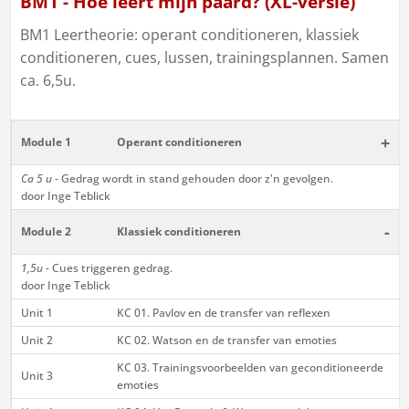
BM1 - Hoe leert mijn paard? (XL-versie)
BM1 Leertheorie: operant conditioneren, klassiek
conditioneren, cues, lussen, trainingsplannen. Samen
ca. 6,5u.
+
Module 1
Operant conditioneren
Ca 5 u
- Gedrag wordt in stand gehouden door z'n gevolgen.
door Inge Teblick
-
Module 2
Klassiek conditioneren
1,5u -
Cues triggeren gedrag.
door Inge Teblick
Unit 1
KC 01. Pavlov en de transfer van reflexen
Unit 2
KC 02. Watson en de transfer van emoties
KC 03. Trainingsvoorbeelden van geconditioneerde
Unit 3
emoties