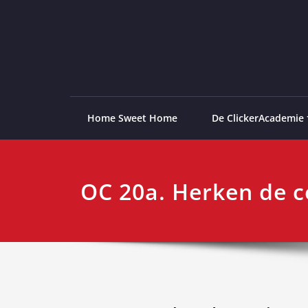
Ga
naar
de
ClickerAcademie
De meest paardvriendelijke opleiding van de lag
inhoud
Home Sweet Home
De ClickerAcademie
OC 20a. Herken de c