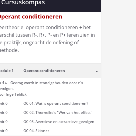
Cursuskompas
perant conditioneren
eertheorie: operant conditioneren + het
erschil tussen R-, R+, P- en P+ leren zien in
e praktijk, ongeacht de oefening of
ethode.
-
odule 1
Operant conditioneren
a 5 u
- Gedrag wordt in stand gehouden door z'n
evolgen.
oor Inge Teblick
nit 0
OC 01. Wat is operant conditioneren?
nit 0
OC 02. Thorndike's "Wet van het effect"
nit 0
OC 03. Aversieve en attractieve gevolgen
nit 0
OC 04. Skinner