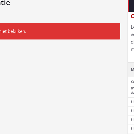
tie
O
L
niet bekijken.
v
d
m
M
C
g
d
U
U
U
U