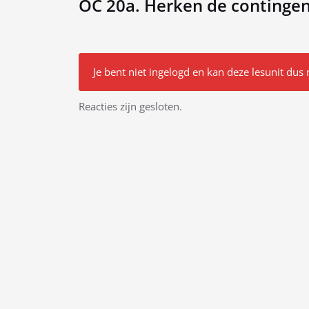
OC 20a. Herken de contingen
Je bent niet ingelogd en kan deze lesunit dus 
Bericht
Reacties zijn gesloten.
navigatie