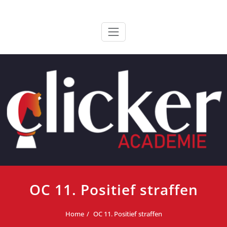
Ga
ClickerAcademie
De meest paardvriendelijke opleiding van de lage landen
naar
de
inhoud
OC 11. Positief straffen
Home
OC 11. Positief straffen