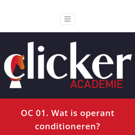
Ga
ClickerAcademie
De meest paardvriendelijke opleiding van de lage landen
naar
de
inhoud
OC 01. Wat is operant
conditioneren?