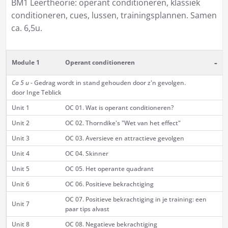
BM1 Leertheorie: operant conditioneren, klassiek
conditioneren, cues, lussen, trainingsplannen. Samen
ca. 6,5u.
-
Module 1
Operant conditioneren
Ca 5 u
- Gedrag wordt in stand gehouden door z'n gevolgen.
door Inge Teblick
Unit 1
OC 01. Wat is operant conditioneren?
Unit 2
OC 02. Thorndike's "Wet van het effect"
Unit 3
OC 03. Aversieve en attractieve gevolgen
Unit 4
OC 04. Skinner
Unit 5
OC 05. Het operante quadrant
Unit 6
OC 06. Positieve bekrachtiging
OC 07. Positieve bekrachtiging in je training: een
Unit 7
paar tips alvast
Unit 8
OC 08. Negatieve bekrachtiging