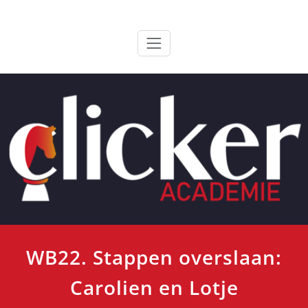
Ga
ClickerAcademie
De meest paardvriendelijke opleiding van de lage landen
naar
de
inhoud
WB22. Stappen overslaan:
Carolien en Lotje