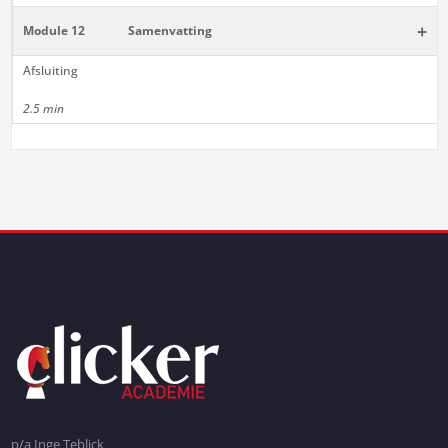
+
Module 12
Samenvatting
Afsluiting
2.5 min
p/a Inge Teblick