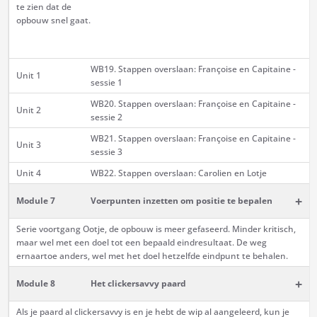
te zien dat de
opbouw snel gaat.
WB19. Stappen overslaan: Françoise en Capitaine -
Unit 1
sessie 1
WB20. Stappen overslaan: Françoise en Capitaine -
Unit 2
sessie 2
WB21. Stappen overslaan: Françoise en Capitaine -
Unit 3
sessie 3
Unit 4
WB22. Stappen overslaan: Carolien en Lotje
+
Module 7
Voerpunten inzetten om positie te bepalen
Serie voortgang Ootje, de opbouw is meer gefaseerd. Minder kritisch,
maar wel met een doel tot een bepaald eindresultaat. De weg
ernaartoe anders, wel met het doel hetzelfde eindpunt te behalen.
+
Module 8
Het clickersavvy paard
Als je paard al clickersavvy is en je hebt de wip al aangeleerd, kun je