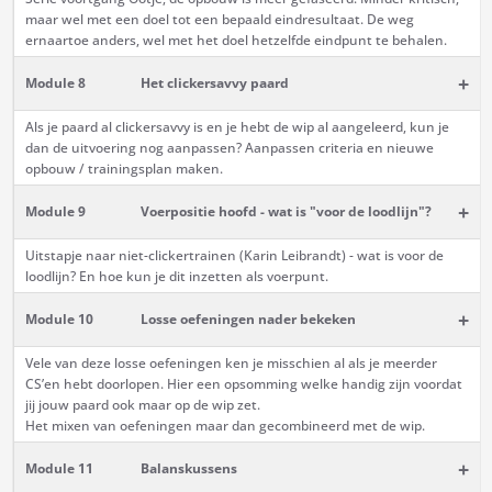
maar wel met een doel tot een bepaald eindresultaat. De weg
ernaartoe anders, wel met het doel hetzelfde eindpunt te behalen.
+
Module 8
Het clickersavvy paard
Als je paard al clickersavvy is en je hebt de wip al aangeleerd, kun je
dan de uitvoering nog aanpassen? Aanpassen criteria en nieuwe
opbouw / trainingsplan maken.
+
Module 9
Voerpositie hoofd - wat is "voor de loodlijn"?
Uitstapje naar niet-clickertrainen (Karin Leibrandt) - wat is voor de
loodlijn? En hoe kun je dit inzetten als voerpunt.
+
Module 10
Losse oefeningen nader bekeken
Vele van deze losse oefeningen ken je misschien al als je meerder
CS’en hebt doorlopen. Hier een opsomming welke handig zijn voordat
jij jouw paard ook maar op de wip zet.
Het mixen van oefeningen maar dan gecombineerd met de wip.
+
Module 11
Balanskussens