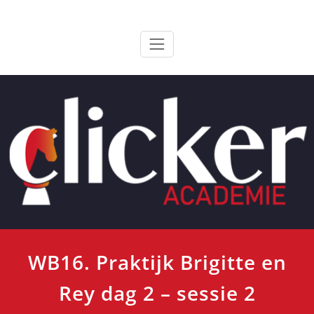
Ga
ClickerAcademie
De meest paardvriendelijke opleiding van de lage landen
naar
de
inhoud
WB16. Praktijk Brigitte en
Rey dag 2 – sessie 2