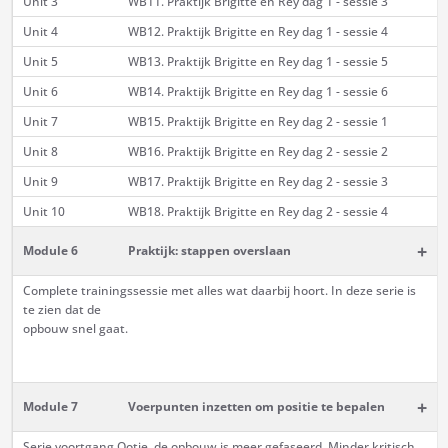
Unit 3
WB11. Praktijk Brigitte en Rey dag 1 - sessie 3
Unit 4
WB12. Praktijk Brigitte en Rey dag 1 - sessie 4
Unit 5
WB13. Praktijk Brigitte en Rey dag 1 - sessie 5
Unit 6
WB14. Praktijk Brigitte en Rey dag 1 - sessie 6
Unit 7
WB15. Praktijk Brigitte en Rey dag 2 - sessie 1
Unit 8
WB16. Praktijk Brigitte en Rey dag 2 - sessie 2
Unit 9
WB17. Praktijk Brigitte en Rey dag 2 - sessie 3
Unit 10
WB18. Praktijk Brigitte en Rey dag 2 - sessie 4
+
Module 6
Praktijk: stappen overslaan
Complete trainingssessie met alles wat daarbij hoort. In deze serie is
te zien dat de
opbouw snel gaat.
+
Module 7
Voerpunten inzetten om positie te bepalen
Serie voortgang Ootje, de opbouw is meer gefaseerd. Minder kritisch,