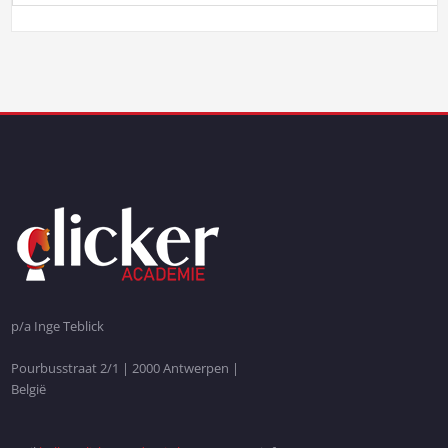
p/a Inge Teblick
Pourbusstraat 2/1 | 2000 Antwerpen |
België