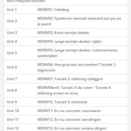
door Françoise Decoster
Unit 1
WDWV01. Inleiding
WDWV02. Fysieke en mentale toestand van jou en
Unit 2
je paard
Unit 3
WDWV03. Korte termijn-doelen
Unit 4
WDWV04. Lange termijn-doelen: rijden
WDWV05. Lange termijn-doelen: ruitertoerisme,
Unit 5
wedstrijden
WDWV06. Hoe ga je aan iets werken? Tactiek 1:
Unit 6
begrenzen
Unit 7
WDWV07. Tactiek 2: oefening uitleggen
WDWV08en9. Tactiek 3: de ruiter - Tactiek 4:
Unit 8
oefening ervoor en erna
Unit 9
WDWV10. Tactiek 5: motivatie
Unit 10
WDWV11. En nu concreet: voorwaarts
Unit 11
WDWV12. En nu concreet: wendingen
Unit 12
WDWV13. En nu concreet: andere dingen