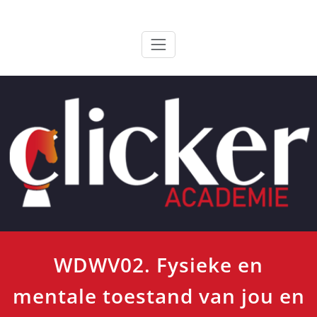
Ga
ClickerAcademie
De meest paardvriendelijke opleiding van de lage landen
naar
de
inhoud
WDWV02. Fysieke en
mentale toestand van jou en