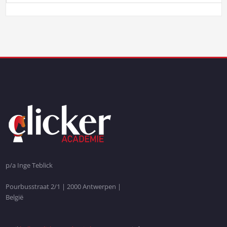
p/a Inge Teblick
Pourbusstraat 2/1 | 2000 Antwerpen |
België