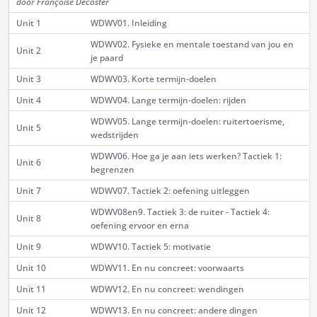
door Françoise Decoster
Unit 1
WDWV01. Inleiding
WDWV02. Fysieke en mentale toestand van jou en
Unit 2
je paard
Unit 3
WDWV03. Korte termijn-doelen
Unit 4
WDWV04. Lange termijn-doelen: rijden
WDWV05. Lange termijn-doelen: ruitertoerisme,
Unit 5
wedstrijden
WDWV06. Hoe ga je aan iets werken? Tactiek 1:
Unit 6
begrenzen
Unit 7
WDWV07. Tactiek 2: oefening uitleggen
WDWV08en9. Tactiek 3: de ruiter - Tactiek 4:
Unit 8
oefening ervoor en erna
Unit 9
WDWV10. Tactiek 5: motivatie
Unit 10
WDWV11. En nu concreet: voorwaarts
Unit 11
WDWV12. En nu concreet: wendingen
Unit 12
WDWV13. En nu concreet: andere dingen