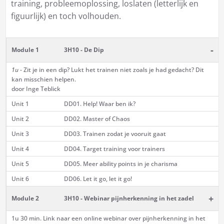
training, probleemoplossing, loslaten (letterlijk en
figuurlijk) en toch volhouden.
-
Module 1
3H10 - De Dip
1u
- Zit je in een dip? Lukt het trainen niet zoals je had gedacht? Dit
kan misschien helpen.
door Inge Teblick
Unit 1
DD01. Help! Waar ben ik?
Unit 2
DD02. Master of Chaos
Unit 3
DD03. Trainen zodat je vooruit gaat
Unit 4
DD04. Target training voor trainers
Unit 5
DD05. Meer ability points in je charisma
Unit 6
DD06. Let it go, let it go!
+
Module 2
3H10 - Webinar pijnherkenning in het zadel
1u 30 min. Link naar een online webinar over pijnherkenning in het