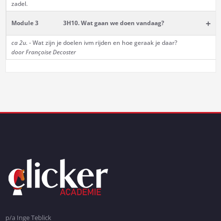
zadel.
+
Module 3
3H10. Wat gaan we doen vandaag?
ca 2u.
- Wat zijn je doelen ivm rijden en hoe geraak je daar?
door Françoise Decoster
p/a Inge Teblick