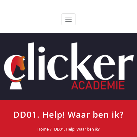
Ga
ClickerAcademie
De meest paardvriendelijke opleiding van de lage landen
naar
de
inhoud
DD01. Help! Waar ben ik?
Home
DD01. Help! Waar ben ik?