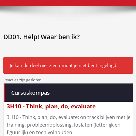
DD01. Help! Waar ben ik?
Je kan dit deel niet zien omdat je niet bent ingelogd.
Reacties zijn gesloten.
Bericht
Cursuskompas
navigatie
3H10 - Think, plan, do, evaluate
3H10 - Think, plan, do, evaluate: on track blijven met je
training, probleemoplossing, loslaten (letterlijk en
figuurlijk) en toch volhouden.