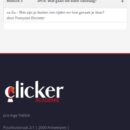
+
Module 3
3H10. Wat gaan we doen vandaag?
ca 2u.
- Wat zijn je doelen ivm rijden en hoe geraak je daar?
door Françoise Decoster
p/a Inge Teblick
Pourbusstraat 2/1 | 2000 Antwerpen |