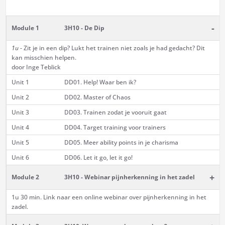
-
Module 1
3H10 - De Dip
1u
- Zit je in een dip? Lukt het trainen niet zoals je had gedacht? Dit
kan misschien helpen.
door Inge Teblick
Unit 1
DD01. Help! Waar ben ik?
Unit 2
DD02. Master of Chaos
Unit 3
DD03. Trainen zodat je vooruit gaat
Unit 4
DD04. Target training voor trainers
Unit 5
DD05. Meer ability points in je charisma
Unit 6
DD06. Let it go, let it go!
+
Module 2
3H10 - Webinar pijnherkenning in het zadel
1u 30 min. Link naar een online webinar over pijnherkenning in het
zadel.