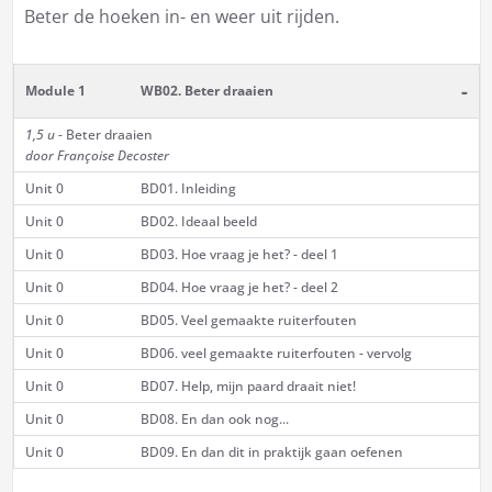
Beter de hoeken in- en weer uit rijden.
-
Module 1
WB02. Beter draaien
1,5 u
- Beter draaien
door Françoise Decoster
Unit 0
BD01. Inleiding
Unit 0
BD02. Ideaal beeld
Unit 0
BD03. Hoe vraag je het? - deel 1
Unit 0
BD04. Hoe vraag je het? - deel 2
Unit 0
BD05. Veel gemaakte ruiterfouten
Unit 0
BD06. veel gemaakte ruiterfouten - vervolg
Unit 0
BD07. Help, mijn paard draait niet!
Unit 0
BD08. En dan ook nog...
Unit 0
BD09. En dan dit in praktijk gaan oefenen