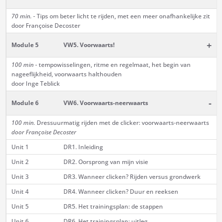
70 min.
- Tips om beter licht te rijden, met een meer onafhankelijke zit
door Françoise Decoster
+
Module 5
VW5. Voorwaarts!
100 min
- tempowisselingen, ritme en regelmaat, het begin van
nageeflijkheid, voorwaarts halthouden
door Inge Teblick
-
Module 6
VW6. Voorwaarts-neerwaarts
100 min.
Dressuurmatig rijden met de clicker: voorwaarts-neerwaarts
door Françoise Decoster
Unit 1
DR1. Inleiding
Unit 2
DR2. Oorsprong van mijn visie
Unit 3
DR3. Wanneer clicken? Rijden versus grondwerk
Unit 4
DR4. Wanneer clicken? Duur en reeksen
Unit 5
DR5. Het trainingsplan: de stappen
Unit 6
DR6. Het trainingsplan: uitleg