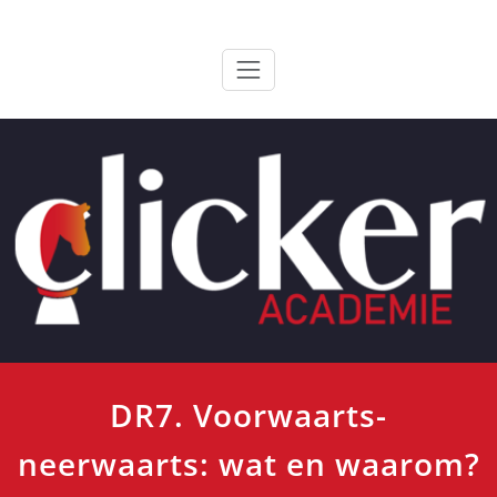
Ga
ClickerAcademie
De meest paardvriendelijke opleiding van de lage landen
naar
de
inhoud
DR7. Voorwaarts-
neerwaarts: wat en waarom?