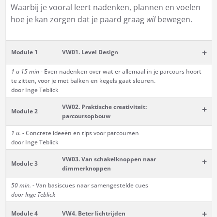
Waarbij je vooral leert nadenken, plannen en voelen
hoe je kan zorgen dat je paard graag
wil
bewegen.
+
Module 1
VW01. Level Design
1 u 15 min
- Even nadenken over wat er allemaal in je parcours hoort
te zitten, voor je met balken en kegels gaat sleuren.
door Inge Teblick
VW02. Praktische creativiteit:
+
Module 2
parcoursopbouw
1 u.
- Concrete ideeën en tips voor parcoursen
door Inge Teblick
VW03. Van schakelknoppen naar
+
Module 3
dimmerknoppen
50 min.
- Van basiscues naar samengestelde cues
door Inge Teblick
+
Module 4
VW4. Beter lichtrijden