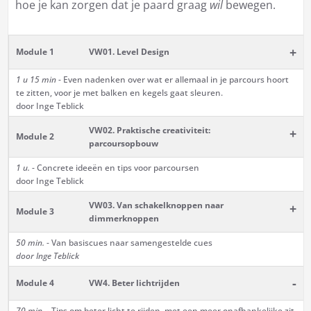
hoe je kan zorgen dat je paard graag
wil
bewegen.
+
Module 1
VW01. Level Design
1 u 15 min
- Even nadenken over wat er allemaal in je parcours hoort
te zitten, voor je met balken en kegels gaat sleuren.
door Inge Teblick
VW02. Praktische creativiteit:
+
Module 2
parcoursopbouw
1 u.
- Concrete ideeën en tips voor parcoursen
door Inge Teblick
VW03. Van schakelknoppen naar
+
Module 3
dimmerknoppen
50 min.
- Van basiscues naar samengestelde cues
door Inge Teblick
-
Module 4
VW4. Beter lichtrijden
70 min.
- Tips om beter licht te rijden, met een meer onafhankelijke zit