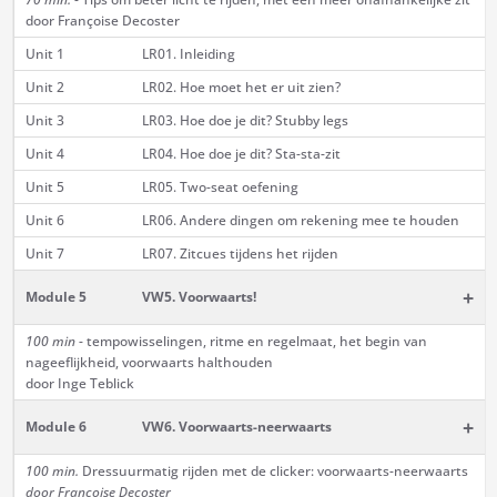
door Françoise Decoster
Unit 1
LR01. Inleiding
Unit 2
LR02. Hoe moet het er uit zien?
Unit 3
LR03. Hoe doe je dit? Stubby legs
Unit 4
LR04. Hoe doe je dit? Sta-sta-zit
Unit 5
LR05. Two-seat oefening
Unit 6
LR06. Andere dingen om rekening mee te houden
Unit 7
LR07. Zitcues tijdens het rijden
+
Module 5
VW5. Voorwaarts!
100 min
- tempowisselingen, ritme en regelmaat, het begin van
nageeflijkheid, voorwaarts halthouden
door Inge Teblick
+
Module 6
VW6. Voorwaarts-neerwaarts
100 min.
Dressuurmatig rijden met de clicker: voorwaarts-neerwaarts
door Françoise Decoster