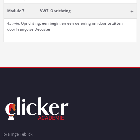
+
Module 7
VW7. Oprichting
45 min.
Oprichting, een begin, en een oefening om door te zitten
door Françoise Decoster
p/a Inge Teblick