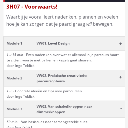
3H07 - Voorwaarts!
Waarbij je vooral leert nadenken, plannen en voelen
hoe je kan zorgen dat je paard graag
wil
bewegen.
+
Module 1
VW01. Level Design
1 u 15 min
- Even nadenken over wat er allemaal in je parcours hoort
te zitten, voor je met balken en kegels gaat sleuren.
door Inge Teblick
VW02. Praktische creativiteit:
+
Module 2
parcoursopbouw
1 u.
- Concrete ideeën en tips voor parcoursen
door Inge Teblick
VW03. Van schakelknoppen naar
-
Module 3
dimmerknoppen
50 min.
- Van basiscues naar samengestelde cues
door Inge Teblick