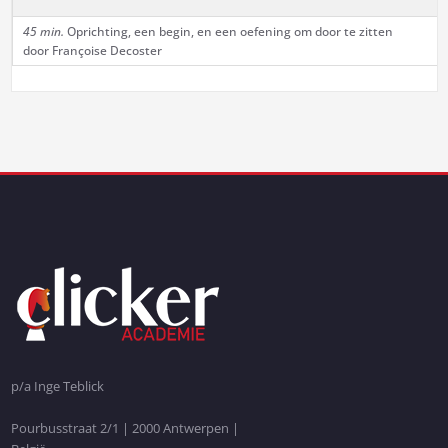
45 min.
Oprichting, een begin, en een oefening om door te zitten
door Françoise Decoster
p/a Inge Teblick
Pourbusstraat 2/1 | 2000 Antwerpen |