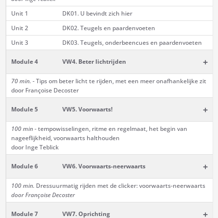
Unit 1
DK01. U bevindt zich hier
Unit 2
DK02. Teugels en paardenvoeten
Unit 3
DK03. Teugels, onderbeencues en paardenvoeten
+
Module 4
VW4. Beter lichtrijden
70 min.
- Tips om beter licht te rijden, met een meer onafhankelijke zit
door Françoise Decoster
+
Module 5
VW5. Voorwaarts!
100 min
- tempowisselingen, ritme en regelmaat, het begin van
nageeflijkheid, voorwaarts halthouden
door Inge Teblick
+
Module 6
VW6. Voorwaarts-neerwaarts
100 min.
Dressuurmatig rijden met de clicker: voorwaarts-neerwaarts
door Françoise Decoster
+
Module 7
VW7. Oprichting