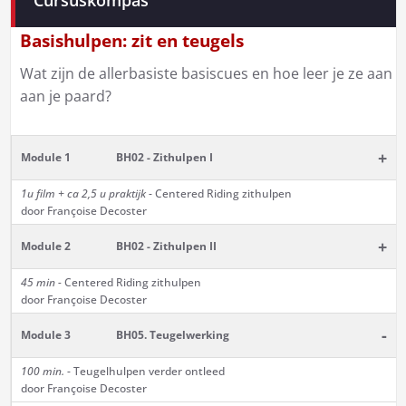
Cursuskompas
navigatie
Basishulpen: zit en teugels
Wat zijn de allerbasiste basiscues en hoe leer je ze aan
aan je paard?
+
Module 1
BH02 - Zithulpen I
1u film + ca 2,5 u praktijk
- Centered Riding zithulpen
door Françoise Decoster
+
Module 2
BH02 - Zithulpen II
45 min -
Centered Riding zithulpen
door Françoise Decoster
-
Module 3
BH05. Teugelwerking
100 min.
- Teugelhulpen verder ontleed
door Françoise Decoster