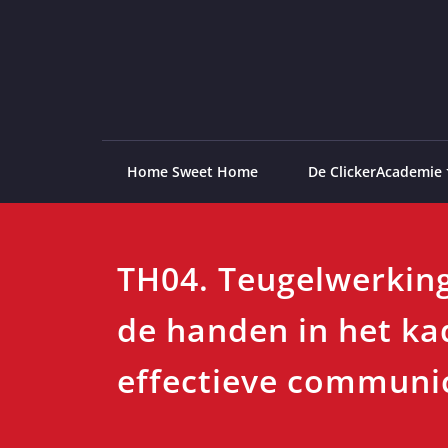
Ga
naar
de
ClickerAcademie
De meest paardvriendelijke opleiding van de lag
inhoud
Home Sweet Home
De ClickerAcademie
TH04. Teugelwerking
de handen in het ka
effectieve communi