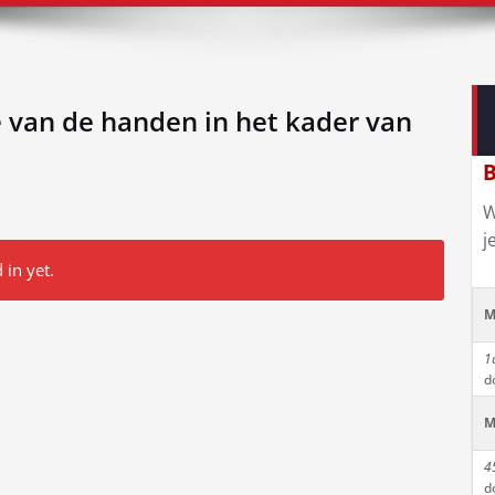
e van de handen in het kader van
B
W
j
 in yet.
M
1
d
M
4
d