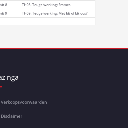
nit 8
TH08. Teugelwerking: Frames
nit 9
TH09. Teugelwerking: Met bit of bitloos?
azinga
Verkoopsvoorwaarden
Disclaimer