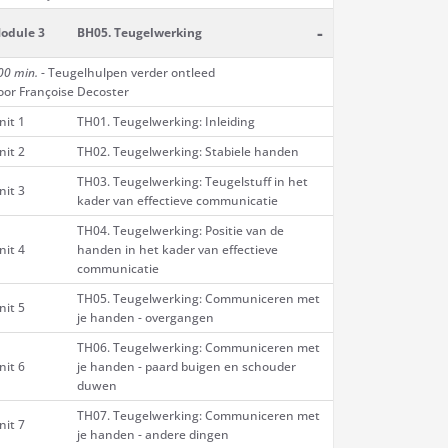
-
odule 3
BH05. Teugelwerking
00 min.
- Teugelhulpen verder ontleed
oor Françoise Decoster
nit 1
TH01. Teugelwerking: Inleiding
nit 2
TH02. Teugelwerking: Stabiele handen
TH03. Teugelwerking: Teugelstuff in het
nit 3
kader van effectieve communicatie
TH04. Teugelwerking: Positie van de
nit 4
handen in het kader van effectieve
communicatie
TH05. Teugelwerking: Communiceren met
nit 5
je handen - overgangen
TH06. Teugelwerking: Communiceren met
nit 6
je handen - paard buigen en schouder
duwen
TH07. Teugelwerking: Communiceren met
nit 7
je handen - andere dingen