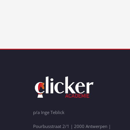
p/a Inge Teblick
Pourbusstraat 2/1 | 2000 Antwerpen |