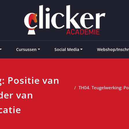
e landen
Cursussen
Social Media
Webshop/Inschr
: Positie van
TH04. Teugelwerking: Pos
der van
catie