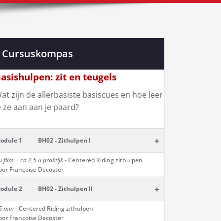
Cursuskompas
asishulpen: zit en teugels
at zijn de allerbasiste basiscues en hoe leer
e ze aan aan je paard?
+
odule 1
BH02 - Zithulpen I
u film + ca 2,5 u praktijk
- Centered Riding zithulpen
oor Françoise Decoster
+
odule 2
BH02 - Zithulpen II
5 min -
Centered Riding zithulpen
oor Françoise Decoster