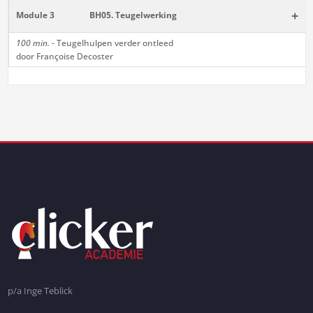
+
Module 3
BH05. Teugelwerking
100 min.
- Teugelhulpen verder ontleed
door Françoise Decoster
p/a Inge Teblick