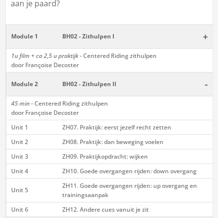
aan je paard?
+
Module 1
BH02 - Zithulpen I
1u film + ca 2,5 u praktijk
- Centered Riding zithulpen
door Françoise Decoster
-
Module 2
BH02 - Zithulpen II
45 min -
Centered Riding zithulpen
door Françoise Decoster
Unit 1
ZH07. Praktijk: eerst jezelf recht zetten
Unit 2
ZH08. Praktijk: dan beweging voelen
Unit 3
ZH09. Praktijkopdracht: wijken
Unit 4
ZH10. Goede overgangen rijden: down overgang
ZH11. Goede overgangen rijden: up overgang en
Unit 5
trainingsaanpak
Unit 6
ZH12. Andere cues vanuit je zit