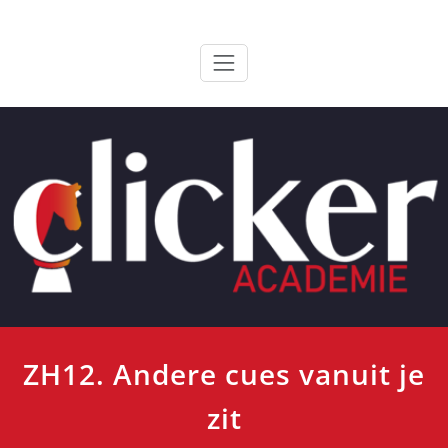
Ga
ClickerAcademie
De meest paardvriendelijke opleiding van de lage landen
naar
de
inhoud
ZH12. Andere cues vanuit je
zit