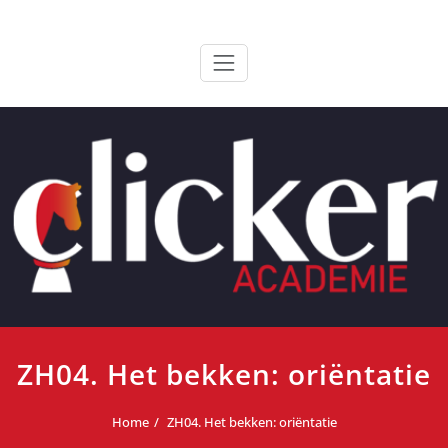
Ga
ClickerAcademie
De meest paardvriendelijke opleiding van de lage landen
naar
de
inhoud
ZH04. Het bekken: oriëntatie
Home
ZH04. Het bekken: oriëntatie