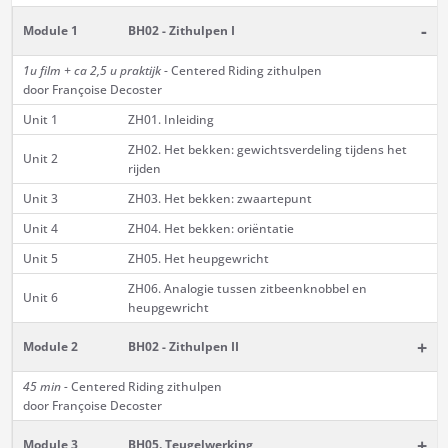
-
Module 1
BH02 - Zithulpen I
1u film + ca 2,5 u praktijk
- Centered Riding zithulpen
door Françoise Decoster
Unit 1
ZH01. Inleiding
ZH02. Het bekken: gewichtsverdeling tijdens het
Unit 2
rijden
Unit 3
ZH03. Het bekken: zwaartepunt
Unit 4
ZH04. Het bekken: oriëntatie
Unit 5
ZH05. Het heupgewricht
ZH06. Analogie tussen zitbeenknobbel en
Unit 6
heupgewricht
+
Module 2
BH02 - Zithulpen II
45 min -
Centered Riding zithulpen
door Françoise Decoster
+
Module 3
BH05. Teugelwerking