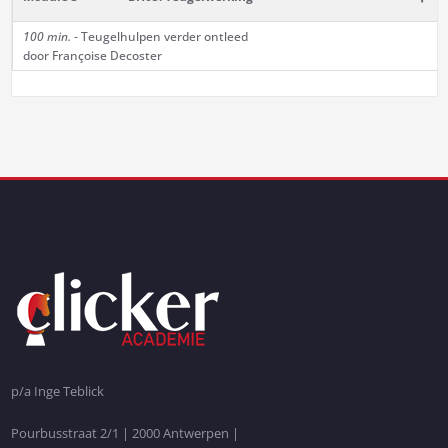
100 min.
- Teugelhulpen verder ontleed
door Françoise Decoster
p/a Inge Teblick
Pourbusstraat 2/1 | 2000 Antwerpen |