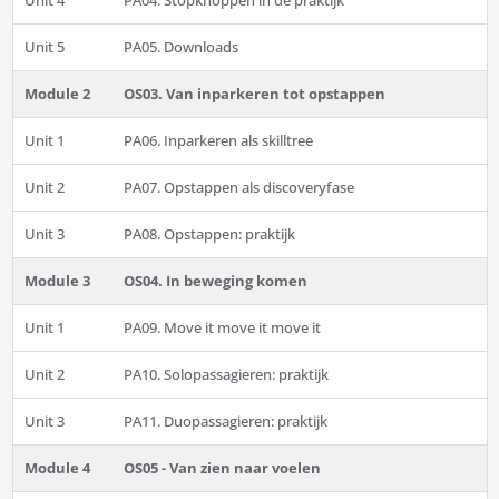
Unit 4
PA04. Stopknoppen in de praktijk
Unit 5
PA05. Downloads
Module 2
OS03. Van inparkeren tot opstappen
Unit 1
PA06. Inparkeren als skilltree
Unit 2
PA07. Opstappen als discoveryfase
Unit 3
PA08. Opstappen: praktijk
Module 3
OS04. In beweging komen
Unit 1
PA09. Move it move it move it
Unit 2
PA10. Solopassagieren: praktijk
Unit 3
PA11. Duopassagieren: praktijk
Module 4
OS05 - Van zien naar voelen