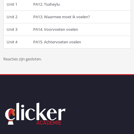
Unit 1
PA12. Tsaheylu
Unit 2
PA13. Waarmee moet ik voelen?
Unit 3
PA14. Voorvoeten voelen
Unit 4
PA15. Achtervoeten voelen
Reacties zijn gesloten.
Bericht
navigatie