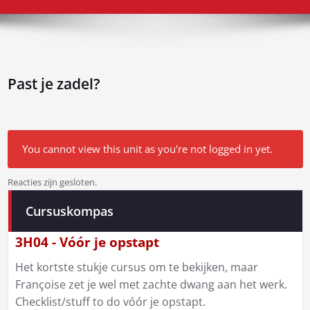
Past je zadel?
You cannot view this unit as you're not logged in yet.
Reacties zijn gesloten.
Bericht
Cursuskompas
navigatie
3H04 - Vóór je opstapt
Het kortste stukje cursus om te bekijken, maar
Françoise zet je wel met zachte dwang aan het werk.
Checklist/stuff to do vóór je opstapt.