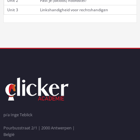
Unit 2
Past je (bitloos) hoofdstel?
Unit 3
Linkshandigheid voor rechtshandigen
p/a Inge Teblick
Pourbusstraat 2/1 | 2000 Antwerpen |
België