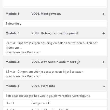
+
Module 1
VO01. Moet gewoon.
Safety first.
+
Module 2
VO02. Oefen je zit zonder paard
75 min -
Tips om je eigen houding en balans te trainen buiten het
rijden om -
door Françoise Decoster
+
Module 3
VO03. Wat eerst in orde moet zijn
15 min
- Dingen om vóór je opstapt even bij stil te staan.
door Françoise Decoster
-
Module 4
VO04. Extra info
Een paar toevoegselkes van Inge, als verderleervertrekpunt.
Unit 1
Past je zadel?