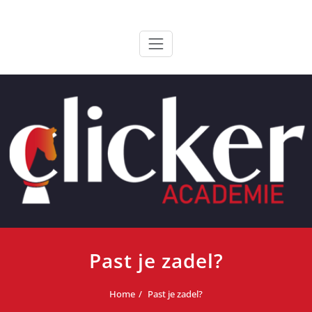
Ga
ClickerAcademie
De meest paardvriendelijke opleiding van de lage landen
naar
de
inhoud
Past je zadel?
Home
Past je zadel?