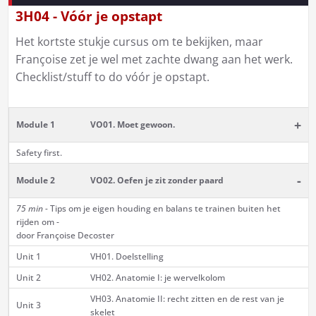
3H04 - Vóór je opstapt
Het kortste stukje cursus om te bekijken, maar
Françoise zet je wel met zachte dwang aan het werk.
Checklist/stuff to do vóór je opstapt.
+
Module 1
VO01. Moet gewoon.
Safety first.
-
Module 2
VO02. Oefen je zit zonder paard
75 min -
Tips om je eigen houding en balans te trainen buiten het
rijden om -
door Françoise Decoster
Unit 1
VH01. Doelstelling
Unit 2
VH02. Anatomie I: je wervelkolom
VH03. Anatomie II: recht zitten en de rest van je
Unit 3
skelet