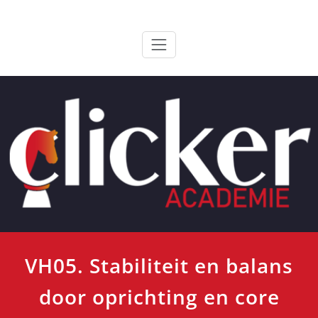
Ga
ClickerAcademie
De meest paardvriendelijke opleiding van de lage landen
naar
de
inhoud
VH05. Stabiliteit en balans
door oprichting en core