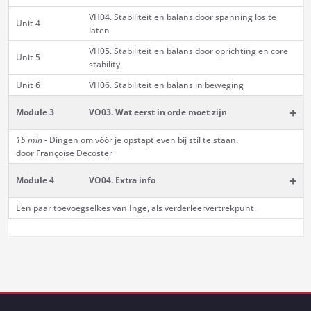
VH04. Stabiliteit en balans door spanning los te
Unit 4
laten
VH05. Stabiliteit en balans door oprichting en core
Unit 5
stability
Unit 6
VH06. Stabiliteit en balans in beweging
+
Module 3
VO03. Wat eerst in orde moet zijn
15 min
- Dingen om vóór je opstapt even bij stil te staan.
door Françoise Decoster
+
Module 4
VO04. Extra info
Een paar toevoegselkes van Inge, als verderleervertrekpunt.