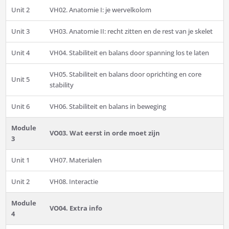
Unit 2
VH02. Anatomie I: je wervelkolom
Unit 3
VH03. Anatomie II: recht zitten en de rest van je skelet
Unit 4
VH04. Stabiliteit en balans door spanning los te laten
VH05. Stabiliteit en balans door oprichting en core
Unit 5
stability
Unit 6
VH06. Stabiliteit en balans in beweging
Module
VO03. Wat eerst in orde moet zijn
3
Unit 1
VH07. Materialen
Unit 2
VH08. Interactie
Module
VO04. Extra info
4