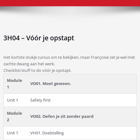
3H04 – Vóór je opstapt
Het kortste stukje cursus om te bekijken, maar Françoise zet je wel met
zachte dwang aan het werk.
Checklist/stuff to do vóór je opstapt.
Module
VO01. Moet gewoon.
1
Unit 1
Safety first
Module
VO02. Oefen je zit zonder paard
2
Unit 1
VH01. Doelstelling