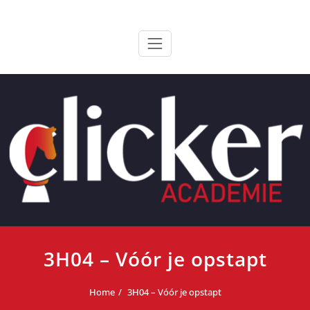
Ga
ClickerAcademie
De meest paardvriendelijke opleiding van de lage landen
naar
de
inhoud
3H04 – Vóór je opstapt
Home
3H04 – Vóór je opstapt