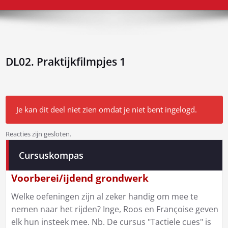
DL02. Praktijkfilmpjes 1
Je kan dit deel niet zien omdat je niet bent ingelogd.
Reacties zijn gesloten.
Bericht
Cursuskompas
navigatie
Voorberei/ijdend grondwerk
Welke oefeningen zijn al zeker handig om mee te
nemen naar het rijden? Inge, Roos en Françoise geven
elk hun insteek mee. Nb. De cursus "Tactiele cues" is