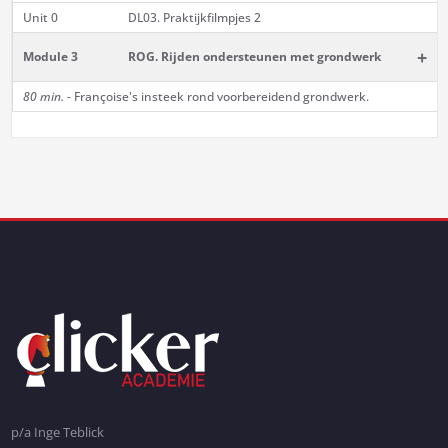
Unit 0
DL03. Praktijkfilmpjes 2
+
Module 3
ROG. Rijden ondersteunen met grondwerk
80 min. -
Françoise's insteek rond voorbereidend grondwerk.
p/a Inge Teblick