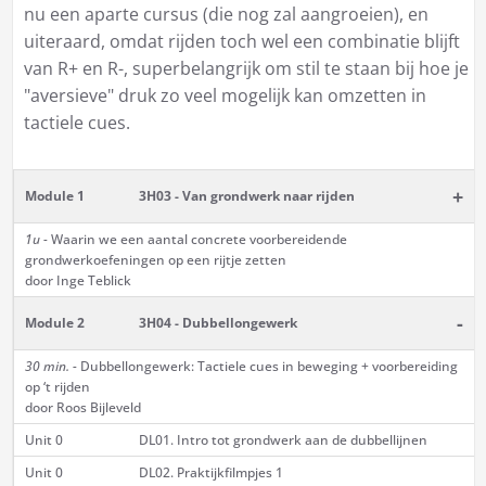
nu een aparte cursus (die nog zal aangroeien), en
uiteraard, omdat rijden toch wel een combinatie blijft
van R+ en R-, superbelangrijk om stil te staan bij hoe je
"aversieve" druk zo veel mogelijk kan omzetten in
tactiele cues.
+
Module 1
3H03 - Van grondwerk naar rijden
1u -
Waarin we een aantal concrete voorbereidende
grondwerkoefeningen op een rijtje zetten
door Inge Teblick
-
Module 2
3H04 - Dubbellongewerk
30 min. -
Dubbellongewerk: Tactiele cues in beweging + voorbereiding
op ‘t rijden
door Roos Bijleveld
Unit 0
DL01. Intro tot grondwerk aan de dubbellijnen
Unit 0
DL02. Praktijkfilmpjes 1