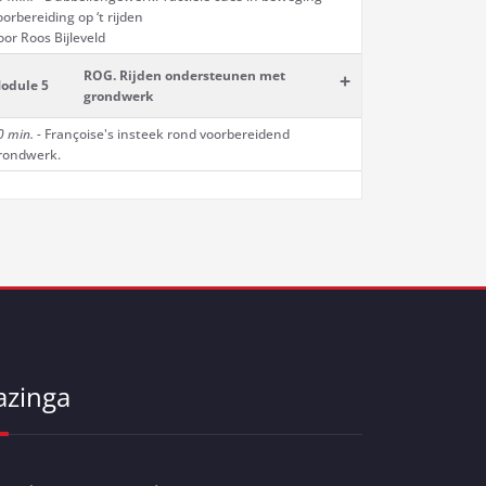
oorbereiding op ‘t rijden
oor Roos Bijleveld
ROG. Rijden ondersteunen met
+
odule 5
grondwerk
0 min. -
Françoise's insteek rond voorbereidend
rondwerk.
azinga