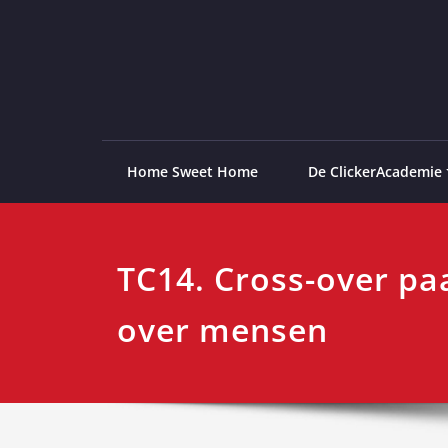
Ga
naar
de
ClickerAcademie
De meest paardvriendelijke opleiding van de lag
inhoud
Home Sweet Home
De ClickerAcademie
TC14. Cross-over pa
over mensen