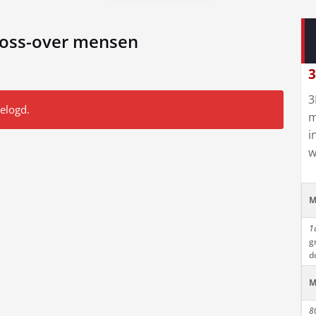
ross-over mensen
3
3
gelogd.
m
i
w
M
1
g
d
M
8