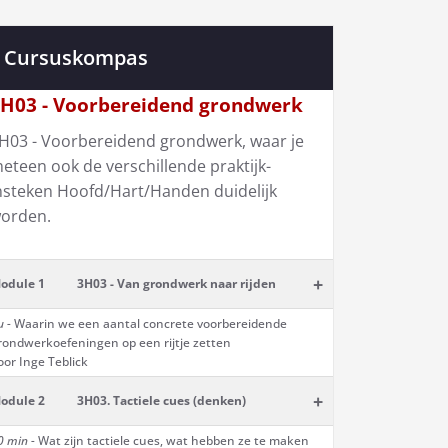
Cursuskompas
H03 - Voorbereidend grondwerk
H03 - Voorbereidend grondwerk, waar je
eteen ook de verschillende praktijk-
nsteken Hoofd/Hart/Handen duidelijk
orden.
+
odule 1
3H03 - Van grondwerk naar rijden
u -
Waarin we een aantal concrete voorbereidende
rondwerkoefeningen op een rijtje zetten
oor Inge Teblick
+
odule 2
3H03. Tactiele cues (denken)
0 min -
Wat zijn tactiele cues, wat hebben ze te maken