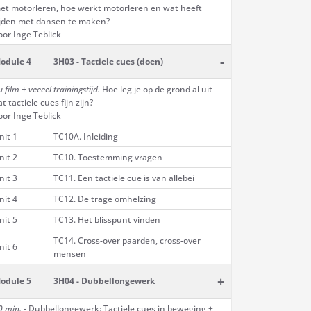
et motorleren, hoe werkt motorleren en wat heeft
ijden met dansen te maken?
oor Inge Teblick
-
odule 4
3H03 - Tactiele cues (doen)
 film + veeeel trainingstijd.
Hoe leg je op de grond al uit
at tactiele cues fijn zijn?
oor Inge Teblick
nit 1
TC10A. Inleiding
nit 2
TC10. Toestemming vragen
nit 3
TC11. Een tactiele cue is van allebei
nit 4
TC12. De trage omhelzing
nit 5
TC13. Het blisspunt vinden
TC14. Cross-over paarden, cross-over
nit 6
mensen
+
odule 5
3H04 - Dubbellongewerk
0 min. -
Dubbellongewerk: Tactiele cues in beweging +