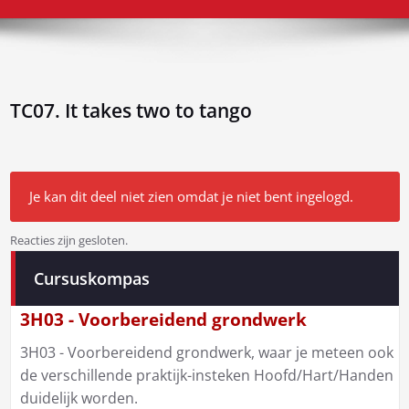
TC07. It takes two to tango
Je kan dit deel niet zien omdat je niet bent ingelogd.
Reacties zijn gesloten.
Bericht
Cursuskompas
navigatie
3H03 - Voorbereidend grondwerk
3H03 - Voorbereidend grondwerk, waar je meteen ook
de verschillende praktijk-insteken Hoofd/Hart/Handen
duidelijk worden.