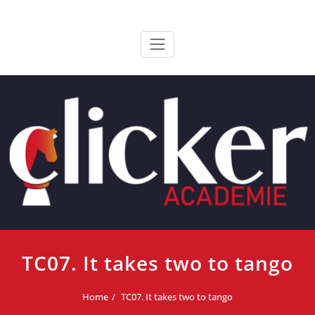
Ga
ClickerAcademie
De meest paardvriendelijke opleiding van de lage landen
naar
de
inhoud
TC07. It takes two to tango
Home
TC07. It takes two to tango