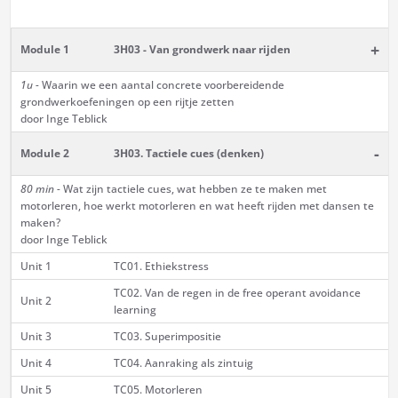
+
Module 1
3H03 - Van grondwerk naar rijden
1u -
Waarin we een aantal concrete voorbereidende
grondwerkoefeningen op een rijtje zetten
door Inge Teblick
-
Module 2
3H03. Tactiele cues (denken)
80 min -
Wat zijn tactiele cues, wat hebben ze te maken met
motorleren, hoe werkt motorleren en wat heeft rijden met dansen te
maken?
door Inge Teblick
Unit 1
TC01. Ethiekstress
TC02. Van de regen in de free operant avoidance
Unit 2
learning
Unit 3
TC03. Superimpositie
Unit 4
TC04. Aanraking als zintuig
Unit 5
TC05. Motorleren