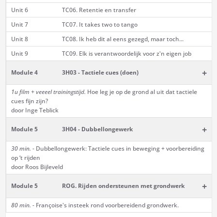
Unit 6
TC06. Retentie en transfer
Unit 7
TC07. It takes two to tango
Unit 8
TC08. Ik heb dit al eens gezegd, maar toch...
Unit 9
TC09. Elk is verantwoordelijk voor z'n eigen job
+
Module 4
3H03 - Tactiele cues (doen)
1u film + veeeel trainingstijd.
Hoe leg je op de grond al uit dat tactiele
cues fijn zijn?
door Inge Teblick
+
Module 5
3H04 - Dubbellongewerk
30 min. -
Dubbellongewerk: Tactiele cues in beweging + voorbereiding
op ‘t rijden
door Roos Bijleveld
+
Module 5
ROG. Rijden ondersteunen met grondwerk
80 min. -
Françoise's insteek rond voorbereidend grondwerk.