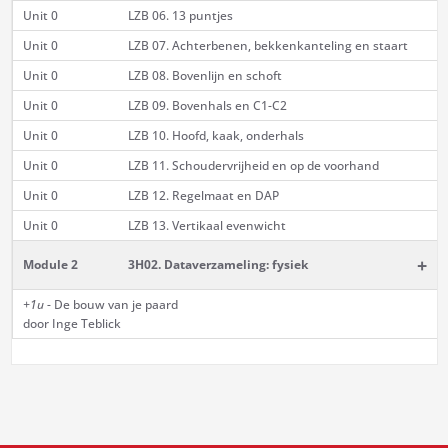
Unit 0
LZB 06. 13 puntjes
Unit 0
LZB 07. Achterbenen, bekkenkanteling en staart
Unit 0
LZB 08. Bovenlijn en schoft
Unit 0
LZB 09. Bovenhals en C1-C2
Unit 0
LZB 10. Hoofd, kaak, onderhals
Unit 0
LZB 11. Schoudervrijheid en op de voorhand
Unit 0
LZB 12. Regelmaat en DAP
Unit 0
LZB 13. Vertikaal evenwicht
+
Module 2
3H02. Dataverzameling: fysiek
+1u
- De bouw van je paard
door Inge Teblick