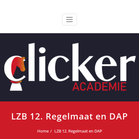
Ga
ClickerAcademie
De meest paardvriendelijke opleiding van de lage landen
naar
de
inhoud
LZB 12. Regelmaat en DAP
Home
LZB 12. Regelmaat en DAP