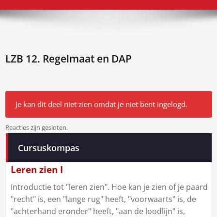
LZB 12. Regelmaat en DAP
Je kan dit deel niet zien omdat je niet bent ingelogd.
Reacties zijn gesloten.
Bericht
Cursuskompas
navigatie
Leren zien I
Introductie tot "leren zien". Hoe kan je zien of je paard
"recht" is, een "lange rug" heeft, "voorwaarts" is, de
"achterhand eronder" heeft, "aan de loodlijn" is,