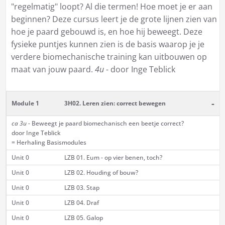
"regelmatig" loopt? Al die termen! Hoe moet je er aan
beginnen? Deze cursus leert je de grote lijnen zien van
hoe je paard gebouwd is, en hoe hij beweegt. Deze
fysieke puntjes kunnen zien is de basis waarop je je
verdere biomechanische training kan uitbouwen op
maat van jouw paard.
4u
- door Inge Teblick
-
Module 1
3H02. Leren zien: correct bewegen
ca 3u -
Beweegt je paard biomechanisch een beetje correct?
door Inge Teblick
= Herhaling Basismodules
Unit 0
LZB 01. Eum - op vier benen, toch?
Unit 0
LZB 02. Houding of bouw?
Unit 0
LZB 03. Stap
Unit 0
LZB 04. Draf
Unit 0
LZB 05. Galop