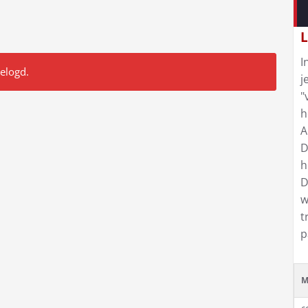
L
I
gelogd.
j
"
h
A
D
h
D
w
t
p
M
c