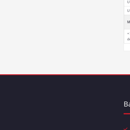
U
U
M
+
d
B