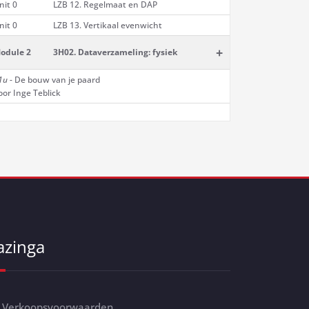
nit 0
LZB 12. Regelmaat en DAP
nit 0
LZB 13. Vertikaal evenwicht
+
odule 2
3H02. Dataverzameling: fysiek
1u
- De bouw van je paard
oor Inge Teblick
azinga
Verkoopsvoorwaarden