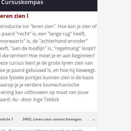
Cursuskompas
eren zien I
ntroductie tot "leren zien". Hoe kan je zien of
e paard "recht" is, een "lange rug" heeft,
voorwaarts" is, de "achterhand eronder"
eeft, "aan de loodlijn" is, "regelmatig" loopt?
l die termen! Hoe moet je er aan beginnen?
eze cursus leert je de grote lijnen zien van
oe je paard gebouwd is, en hoe hij beweegt.
eze fysieke puntjes kunnen zien is de basis
aarop je je verdere biomechanische
raining kan uitbouwen op maat van jouw
aard.
4u
- door Inge Teblick
-
odule 1
3H02. Leren zien: correct bewegen
a 3u -
Beweegt je paard biomechanisch een beetje