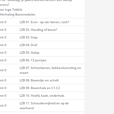
orrect?
oor Inge Teblick
 Herhaling Basismodules
nit 0
LZB 01. Eum - op vier benen, toch?
nit 0
LZB 02. Houding of bouw?
nit 0
LZB 03. Stap
nit 0
LZB 04. Draf
nit 0
LZB 05. Galop
nit 0
LZB 06. 13 puntjes
LZB 07. Achterbenen, bekkenkanteling en
nit 0
staart
nit 0
LZB 08. Bovenlijn en schoft
nit 0
LZB 09. Bovenhals en C1-C2
nit 0
LZB 10. Hoofd, kaak, onderhals
LZB 11. Schoudervrijheid en op de
nit 0
voorhand