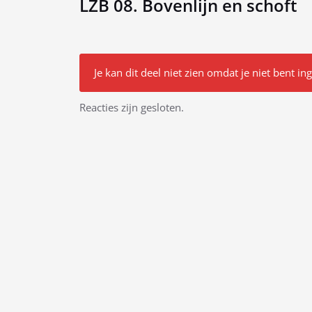
LZB 08. Bovenlijn en schoft
Je kan dit deel niet zien omdat je niet bent in
Bericht
Reacties zijn gesloten.
navigatie