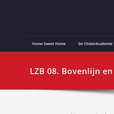
Ga
naar
de
ClickerAcademie
De meest paardvriendelijke opleiding van de lag
inhoud
Home Sweet Home
De ClickerAcademie
LZB 08. Bovenlijn en