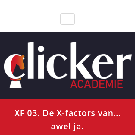
Ga
ClickerAcademie
De meest paardvriendelijke opleiding van de lage landen
naar
de
inhoud
XF 03. De X-factors van…
awel ja.