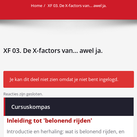
Home
XF 03. De X-factors van… awel ja.
XF 03. De X-factors van… awel ja.
Je kan dit deel niet zien omdat je niet bent ingelogd.
Reacties zijn gesloten.
Bericht
Cursuskompas
navigatie
Inleiding tot 'belonend rijden'
Introductie en herhaling: wat is belonend rijden, en