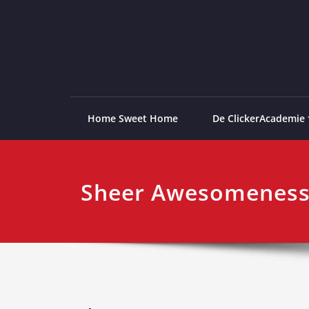
Ga
naar
de
ClickerAcademie
De meest paardvriendelijke opleiding van de lag
inhoud
Home Sweet Home
De ClickerAcademie
Sheer Awesomenes