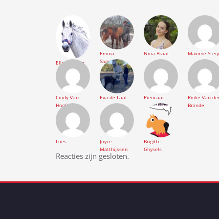
Emma
Nina Braat
Maxime Steij
Saaman
Elles Koning
Cindy Van
Eva de Laat
Piencaar
Rinke Van de
Hoof
Brande
Loes
Joyce
Brigitte
Matthijssen
Ghysels
Bericht
Reacties zijn gesloten.
navigatie