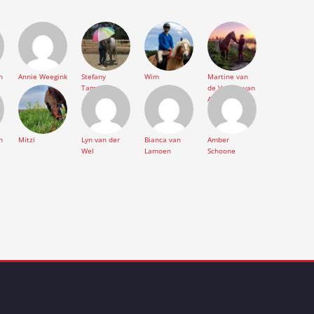
n
Annie Weegink
Stefany
Wim
Martine van
Tamsyn
de Velde - van
Aken
n
Mitzi
Lyn van der
Bianca van
Amber
Wel
Lamoen
Schoone