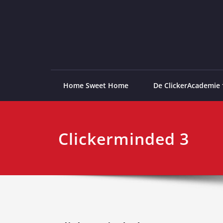
Ga
naar
de
ClickerAcademie
De meest paardvriendelijke opleiding van de lag
inhoud
Home Sweet Home
De ClickerAcademie
Clickerminded 3