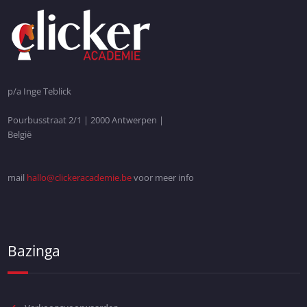
p/a Inge Teblick
Pourbusstraat 2/1 | 2000 Antwerpen |
België
mail
hallo@clickeracademie.be
voor meer info
Bazinga