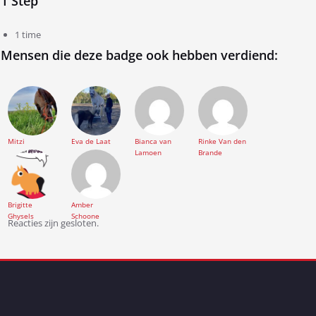
1 Step
1 time
Mensen die deze badge ook hebben verdiend:
Mitzi
Eva de Laat
Bianca van
Rinke Van den
Lamoen
Brande
Brigitte
Amber
Ghysels
Schoone
Reacties zijn gesloten.
Bericht
navigatie