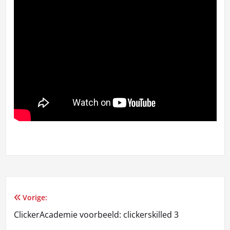
Vorige:
Bericht
ClickerAcademie voorbeeld: clickerskilled 3
navigatie