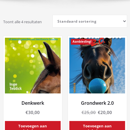
Toont alle 4 resultaten
Aanbieding!
Denkwerk
Grondwerk 2.0
Oorspronkelijk
Huidige
€
30,00
€
25,00
€
20,00
prijs
prijs
was:
is:
Toevoegen aan
Toevoegen aan